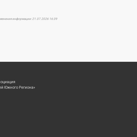
зменения информации: 21.07.2026 16:39
социация
ей Южного Региона»