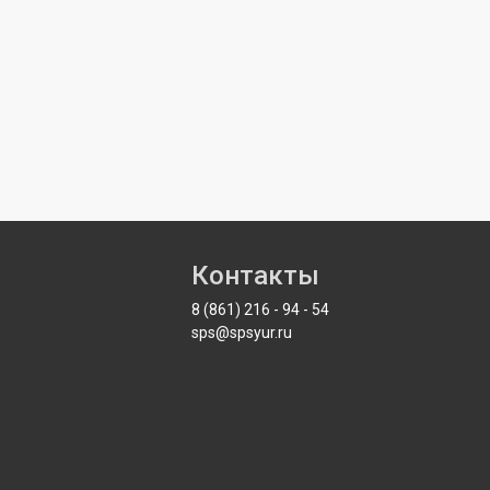
Контакты
8 (861)
216
-
94
-
54
sps@
spsyur
.ru