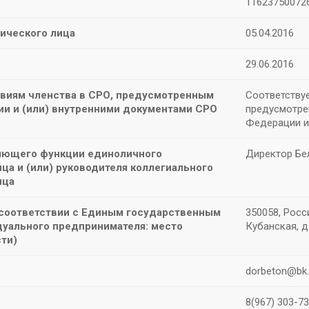
11623750072
ического лица
05.04.2016
29.06.2016
овиям членства в СРО, предусмотренным
Соответствуе
и и (или) внутренними документами СРО
предусмотре
Федерации и
ляющего функции единоличного
Директор Бе
ца и (или) руководителя коллегиального
ица
 соответствии с Единым государственным
350058, Росс
уального предпринимателя: место
Кубанская, д
ти)
dorbeton@bk.
8(967) 303-7