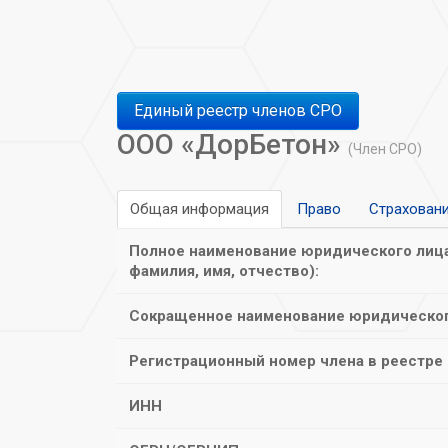
Единый реестр членов СРО
ООО «ДорБетон»
(Член СРО)
Общая информация
Право
Страхован
Полное наименование юридического лица
фамилия, имя, отчество):
Сокращенное наименование юридическог
Регистрационный номер члена в реестре
ИНН