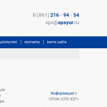
8 (861)
216
-
94
-
54
sps@
spsyur
.ru
АТЕЛЬСТВО
КОНТАКТЫ
КАРТА САЙТА
ля
Информация
о
я
СРОА «СПС ЮР»
ра