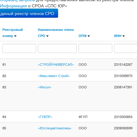
Информация
о СРОА «СПС ЮР»
Единый реестр членов СРО
Реестровый
Наименование члена
номер
СРО
ОПФ
ИНН
81
«СТРОЙУНИВЕРСАЛ»
ООО
2315142267
82
«Макслимет-Строй»
ООО
2310099970
83
«Инсол»
ООО
2308147391
84
«ГУБПР»
ФГУП
2310000854
85
«Югспецавтоматика»
ООО
2309092699