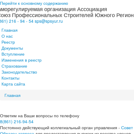
Перейти к основному содержанию
морегулируемая организация Ассоциация
оюз Профессиональных Строителей Южного Регион
(861)
216
-
94
-
54
sps@
spsyur
.ru
Главная
О нас
Реестр
Документы
Вступление
Изменения в реестр
Страхование
Законодательство
Контакты
Карта сайта
Главная
Ответим на Ваши вопросы по телефону
8(861) 216-94-54
Постоянно действующий коллегиальный орган управления -
Совет
Образец запроса
для предоставления выписки из реестра членов