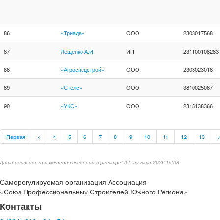
86
«Триада»
ООО
2303017568
87
Лещенко А.И.
ИП
231100108283
88
«Агроспецстрой»
ООО
2303023018
89
«Стелс»
ООО
3810025087
90
«УКС»
ООО
2315138366
Первая
<
4
5
6
7
8
9
10
11
12
13
Дата последнего изменения сведений в реестре: 04 августа 2026 15:08
Саморегулируемая организация Ассоциация
«Союз Профессиональных Строителей Южного Региона»
Контакты