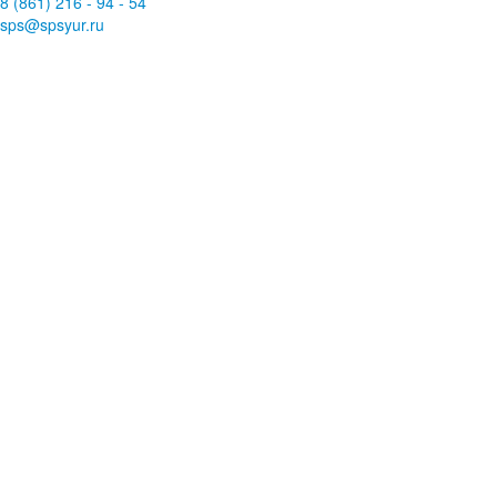
8 (861)
216
-
94
-
54
sps@
spsyur
.ru