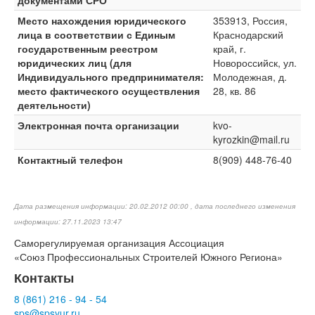
документами СРО
Место нахождения юридического
353913, Россия,
лица в соответствии с Единым
Краснодарский
государственным реестром
край, г.
юридических лиц (для
Новороссийск, ул.
Индивидуального предпринимателя:
Молодежная, д.
место фактического осуществления
28, кв. 86
деятельности)
Электронная почта организации
kvo-
kyrozkin@mail.ru
Контактный телефон
8(909) 448-76-40
Дата размещения информации: 20.02.2012 00:00 , дата последнего изменения
информации: 27.11.2023 13:47
Саморегулируемая организация Ассоциация
«Союз Профессиональных Строителей Южного Региона»
Контакты
8 (861)
216
-
94
-
54
sps@
spsyur
.ru