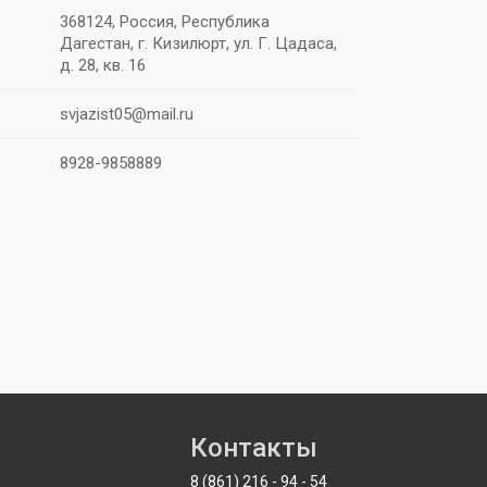
368124, Россия, Республика
Дагестан, г. Кизилюрт, ул. Г. Цадаса,
д. 28, кв. 16
svjazist05@mail.ru
8928-9858889
Контакты
8 (861)
216
-
94
-
54