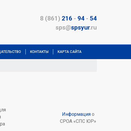
8 (861)
216
-
94
-
54
sps@
spsyur
.ru
АТЕЛЬСТВО
КОНТАКТЫ
КАРТА САЙТА
ля
Информация
о
я
СРОА «СПС ЮР»
ра