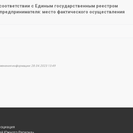
 соответствии с Единым государственным реестром
предпринимателя: место фактического осуществления
зменения информации: 28.04.2023 13:49
социация
ей Южного Региона»