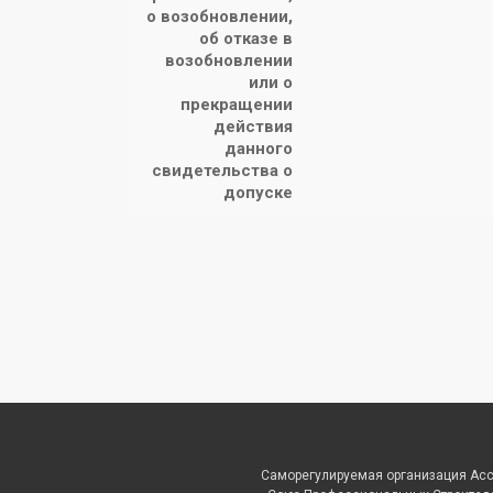
о возобновлении,
об отказе в
возобновлении
или о
прекращении
действия
данного
свидетельства о
допуске
Саморегулируемая организация Ас