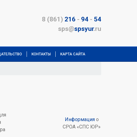
8 (861)
216
-
94
-
54
sps@
spsyur
.ru
АТЕЛЬСТВО
КОНТАКТЫ
КАРТА САЙТА
ля
Информация
о
я
СРОА «СПС ЮР»
ра