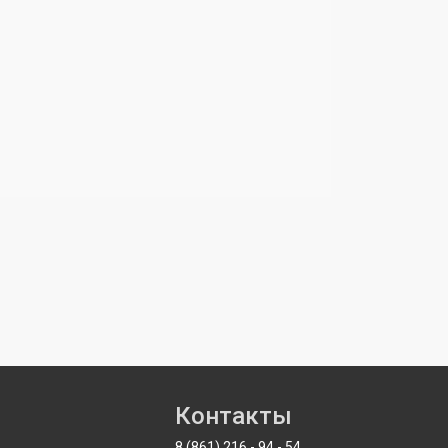
Контакты
8 (861)
216
-
94
-
54