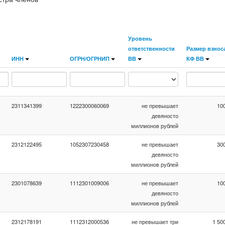
Уровень
ответственности
Размер взнос
ИНН
ОГРН/ОГРНИП
ВВ
КФ ВВ
2311341399
1222300060069
не превышает
10
девяносто
миллионов рублей
2312122495
1052307230458
не превышает
30
девяносто
миллионов рублей
2301078639
1112301009006
не превышает
10
девяносто
миллионов рублей
2312178191
1112312000536
не превышает три
1 50