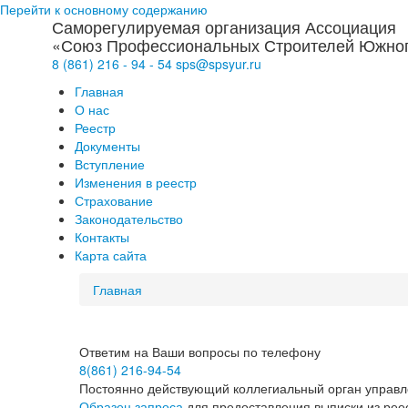
Перейти к основному содержанию
Саморегулируемая организация Ассоциация
«Союз Профессиональных Строителей Южног
8 (861)
216
-
94
-
54
sps@
spsyur
.ru
Главная
О нас
Реестр
Документы
Вступление
Изменения в реестр
Страхование
Законодательство
Контакты
Карта сайта
Главная
Ответим на Ваши вопросы по телефону
8(861) 216-94-54
Постоянно действующий коллегиальный орган управл
Образец запроса
для предоставления выписки из рее