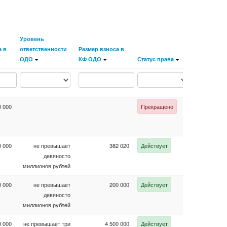
Уровень
а в
ответственности
Размер взноса в
ОДО
КФ ОДО
Статус права
Статус чле
0 000
Прекращено
Членство 
0 000
не превышает
382 020
Действует
Член СРО
девяносто
миллионов рублей
0 000
не превышает
200 000
Действует
Член СРО
девяносто
миллионов рублей
0 000
не превышает три
4 500 000
Действует
Член СРО