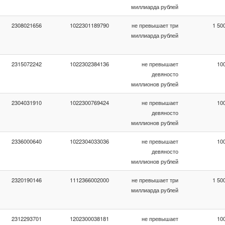
миллиарда рублей
2308021656
1022301189790
не превышает три
1 50
миллиарда рублей
2315072242
1022302384136
не превышает
10
девяносто
миллионов рублей
2304031910
1022300769424
не превышает
10
девяносто
миллионов рублей
2336000640
1022304033036
не превышает
10
девяносто
миллионов рублей
2320190146
1112366002000
не превышает три
1 50
миллиарда рублей
2312293701
1202300038181
не превышает
10