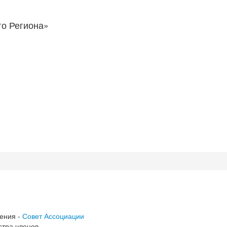
о Региона»
ения -
Совет Ассоциации
стра членов