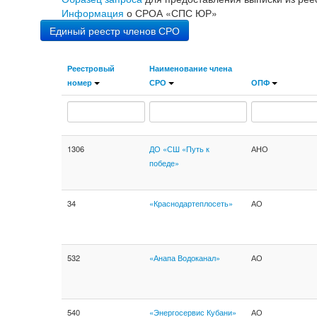
Информация
о СРОА «СПС ЮР»
Единый реестр членов СРО
Реестровый
Наименование члена
номер
СРО
ОПФ
1306
ДО «СШ «Путь к
АНО
победе»
34
«Краснодартеплосеть»
АО
532
«Анапа Водоканал»
АО
540
«Энергосервис Кубани»
АО