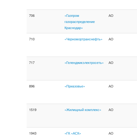
706
«Газпром
АО
газораспределение
Краснодар»
710
«Черномортранснефть»
АО
717
«Геленджикэлектросеть»
АО
896
«Приазовье»
АО
1519
«Жилищный комплекс»
АО
1943
«ГК «АСК»
АО