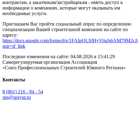
контрактам, а заказчикам/застройщикам - иметь доступ к
информации о компаниях, которые могут оказывать им
необходимые услуги.
Приглашаем Вас пройти социальный опрос по определению
специализации Вашей строительной компании на сайте по
адресу:
https://docs.google.com/forms/d/e/1FAIpQLSfHyVijaJs6AM79M
usp=sf_link
Последние изменения на сайте: 04.08.2026 в 15:41:29
Саморегулируемая организация Ассоциация
«Союз Профессиональных Строителей Южного Региона»
Контакты
8 (861)
216
-
94
-
54
sps@
spsyur
.ru